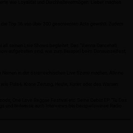
erte wie Loyalität und Durchhaltevermögen. Lieber machen
 die Top 16 von über 300 gescreenten Acts gewählt. Zudem
i all seinen Live Shows begleitet. Das “Vienna Dancehall
how aufgetreten sind, wie zum Beispiel beim Donauinselfest,
n Namen in der österreichischen Live Szene machen. Alleine
 wie Puls4, Krone Zeitung, Heute, Kurier oder das Woman
e Woods, One Love Reggae Festival etc. Seine Debüt EP “Tu Das
ngs und teilweise auch Interviews bei beispielsweise Radio