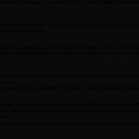
tin- oder Swingpop. In seinen Songs vermittelt MATHO seine W
ntscheid zum Eurovision Song Contest 2015 teil und wurde in
Charts in Österreich.
werden. Daraufhin gründet er eine Big Band, die ihn seit dem be
letzten Jahren gemeinsam mit Matho auf diversen Festivals und S
tant wachsende Fanbase aufgebaut und konnte sich dadurch eine
l auf.
a“, über die unter anderem renommierte österreichische Medien
stivals wie Nova Rock, Surworldcup, Flüchtlingsball, Irie in th
Woman Magazin etc. stattgefunden. In DE und AT wurden seine So
spielt.