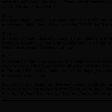
verbindet MATHO mit World Music Elementen wie Dancehall, La
statt reden, das ist sein Motto.
2015:
Mit seiner ehemaligen Band „Mizgebonez“ nahm MATHO am Vore
erschien das Album „Inserat“ und war in den TOP 20 der iTunes 
2018:
2018 hat sich Matho dazu entschieden als Solomusiker aktiv zu 
Orchestra“ besteht aus 7 weiteren Musiker*innen, die in den 
Holi Festival, wiener Flüchtlingsball, usw.
2021:
Matho hat sich seit dem Beginn seiner Solokarriere eine kons
zwischen 2020 und 2022 trat Matho mit seiner Band über 25 ma
Im Oktober 2021 erschien Mathos erste Solo-Single „Magdalen
Magazin berichtet haben.
2022: Matho spielt aktuell auf diversen Veranstaltungen und Fe
Was Keiner Kann” hat in Österreich auf Puls4, Krone, Kurier, 
Fritz, Big FM, You FM (Interview), FM4, Delta Radio, SRB etc. ge